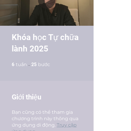
Khóa học Tự chữa
lành 2025
6 tuần
25 bước
6
tuần
25
bước
Giới thiệu
Bạn cũng có thể tham gia
chương trình này thông qua
ứng dụng di động.
Truy cập