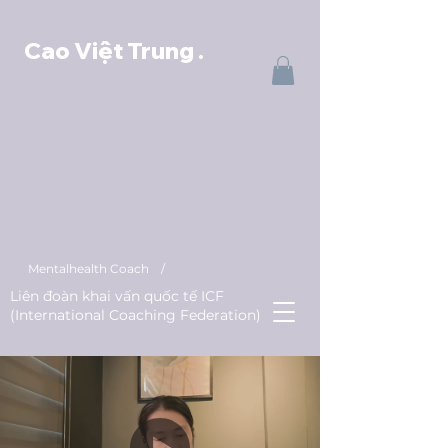
Cao Việt Trung
.
Mentalhealth Coach /
Liên đoàn khai vấn quốc tế ICF
(International Coaching Federation)