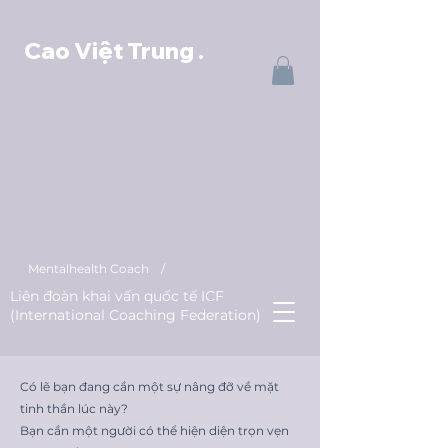
Cao Việt Trung
.
Mentalhealth Coach /
Liên đoàn khai vấn quốc tế ICF
(International Coaching Federation)
Có lẽ bạn đang cần một sự nâng đỡ về mặt
tinh thần lúc này?
Bạn cần một người có thể hiện diện trọn vẹn