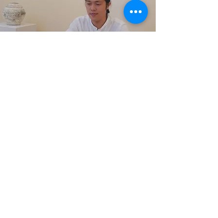
Mentalhealth Coach Cao Việt Trung
caotrung041@gmail.com
Mang đến nguồn cảm hứng giúp bạn
CHẠM VÀO SỨC MẠNH CỦA TRÁI TIM